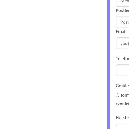
Postle
tigen
Email
r
Telefo
Gerät 
form
werde
Herste