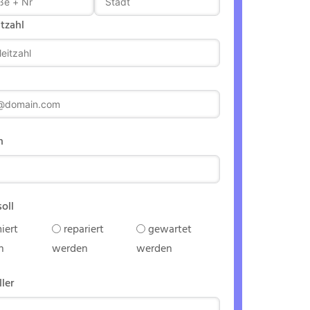
itzahl
n
soll
iert
repariert
gewartet
n
werden
werden
ller