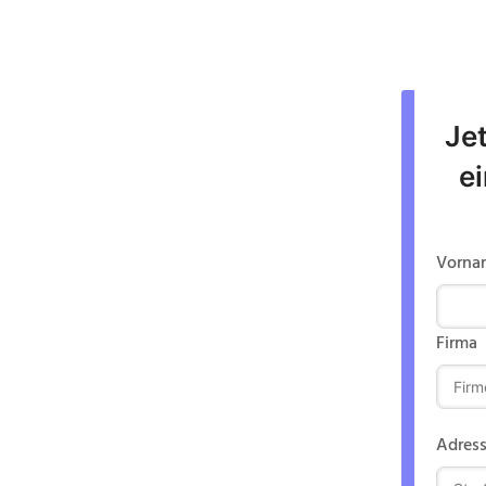
Jet
e
Vorna
Firma
hter
tung.
Adres