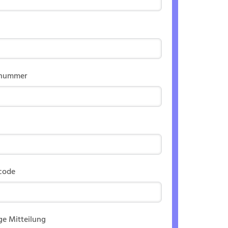
nnummer
code
ge Mitteilung