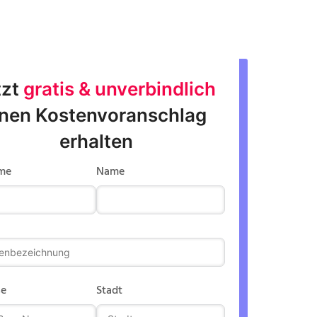
zt 
gratis & unverbindlich
inen Kostenvoranschlag 
erhalten
me
Name
se
Stadt