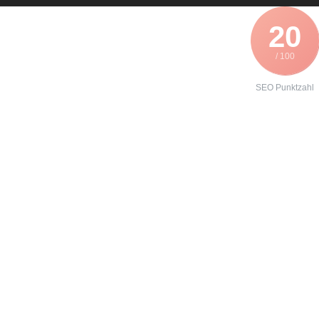
20
/ 100
SEO Punktzahl
Angebot zur
Reparatur eines
Danfoss
VLT3006
erhalten