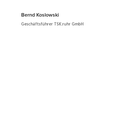
Bernd Koslowski
Geschäftsführer TSK.ruhr GmbH
Jetzt ganz einfach und
schnell zum Angebot
zur Reparatur eines
Danfoss VLT3006