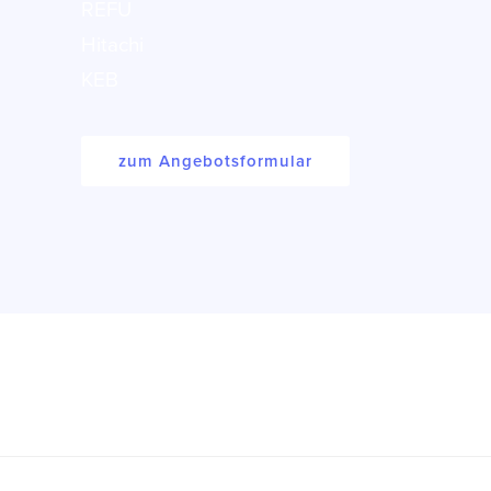
REFU
Hitachi
KEB
zum Angebotsformular