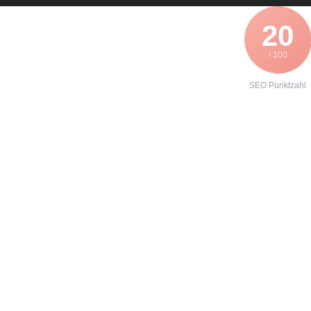
20
/ 100
SEO Punktzahl
Angebot zur
Reparatur eines
Danfoss
VLT3052
erhalten