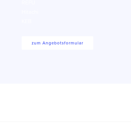
REFU
Hitachi
KEB
zum Angebotsformular