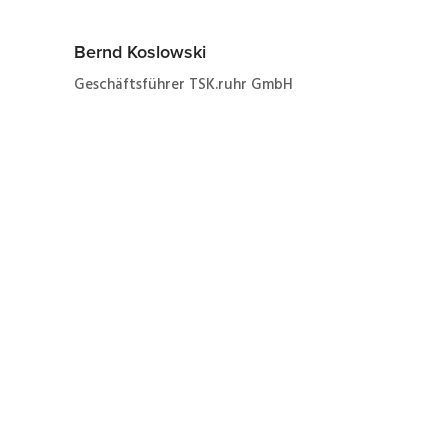
Bernd Koslowski
Geschäftsführer TSK.ruhr GmbH
Jetzt ganz einfach und
schnell zum Angebot
zur Reparatur eines
Danfoss VLT3052