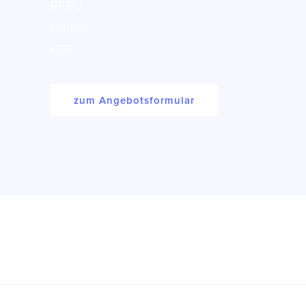
REFU
Hitachi
KEB
zum Angebotsformular