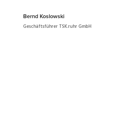
Bernd Koslowski
Geschäftsführer TSK.ruhr GmbH
Jetzt ganz einfach und
schnell zum Angebot
zur Reparatur eines
Danfoss VLT6011