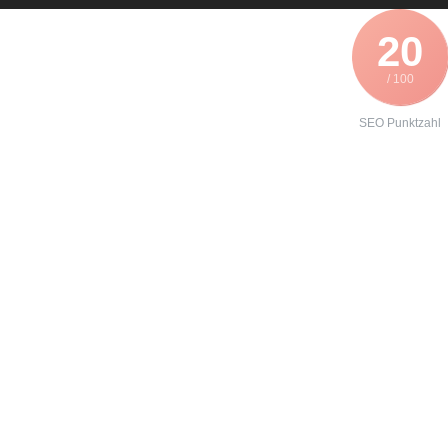
20
/ 100
SEO Punktzahl
Angebot zur
Reparatur eines
Danfoss
VLT6011
erhalten