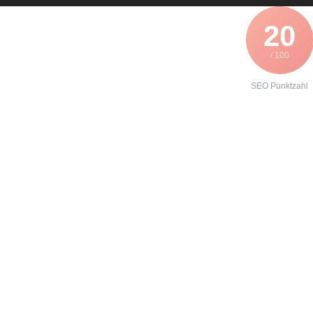
20
/ 100
SEO Punktzahl
Angebot zur
Reparatur eines
Lenze
E82xV223
erhalten