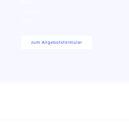
REFU
Hitachi
KEB
zum Angebotsformular