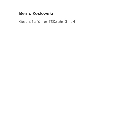
Bernd Koslowski
Geschäftsführer TSK.ruhr GmbH
Jetzt ganz einfach und
schnell zum Angebot
zur Reparatur eines Lenze
E82xV223