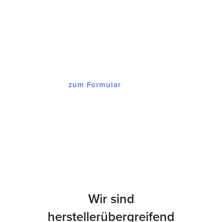
Innerhalb von maximal 48 Stunden
melden wir uns bei Ihnen mit einem
Angebot, dass Sie begeistern wird.
zum Formular
Wir sind
herstellerübergreifend