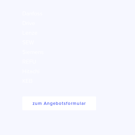
Danfoss
Drive
Lenze
SEW
Siemens
REFU
Hitachi
KEB
zum Angebotsformular