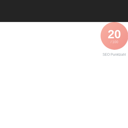
20
/ 100
SEO Punktzahl
Angebot zur
Reparatur eines
Lenze