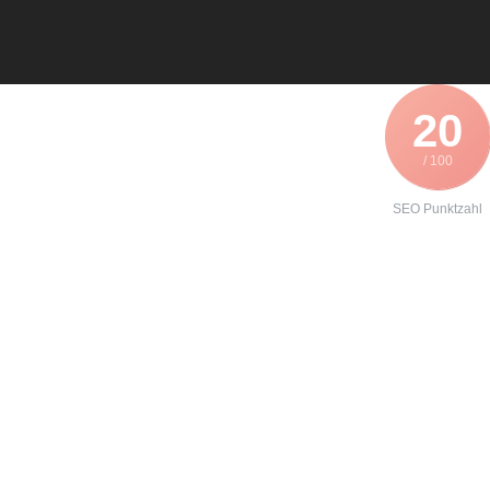
20
/ 100
SEO Punktzahl
Angebot zur
Reparatur eines
Lenze