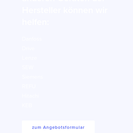
Hersteller können wir
helfen:
Danfoss
Drive
Lenze
SEW
Siemens
REFU
Hitachi
KEB
zum Angebotsformular