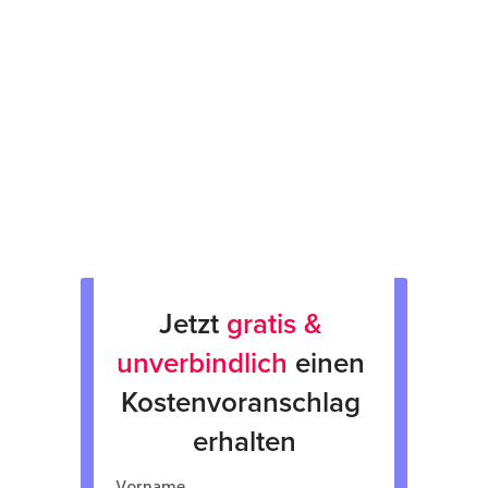
Prüfsiegel am Gerät
fachgerechte Verpackung &
Rücksendung
Verkauf von Neu & Gebrauchtgeräten
Verleih von Geräten
Jetzt 
gratis & 
unverbindlich
 einen 
Kostenvoranschlag 
erhalten