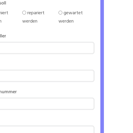
soll
iert
repariert
gewartet
n
werden
werden
ller
nnummer