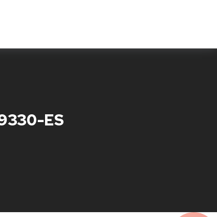
Features
Testimonials
Fragen & Antworten
S9330-ES