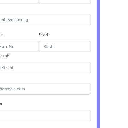
se
Stadt
itzahl
on