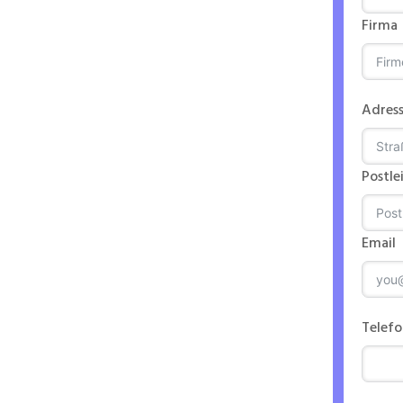
Firma
chter
Adres
Postle
Email
n
Telef
ntriebs