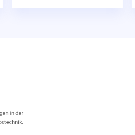
gen in der
bstechnik.