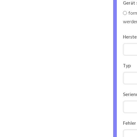
Gerät 
form
werde
Herste
Typ
Serie
Fehler