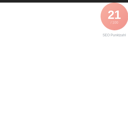
21
/ 100
SEO Punktzahl
Angebot zur
Formieren
eines eines
Danfoss
VLT3003?