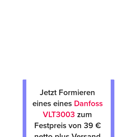
Prüfsiegel am Gerät
fachgerechte Verpackung &
Rücksendung
Verkauf von Neu & Gebrauchtgeräten
Verleih von Geräten
Jetzt Formieren 
eines eines 
Danfoss 
VLT3003
 zum 
Festpreis von 39 € 
netto plus Versand 