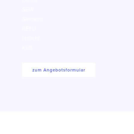
Lenze
SEW
Siemens
REFU
Hitachi
KEB
zum Angebotsformular