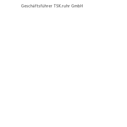
Geschäftsführer TSK.ruhr GmbH
Jetzt ganz einfach und
schnell zur Formieren
eines eines Danfoss
VLT3003 zum Festpreis
von 39 € netto zuzüglich
Versandkosten