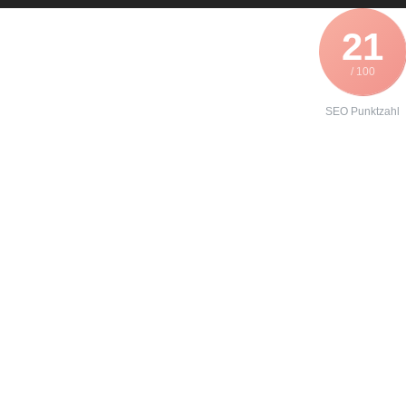
21
/ 100
SEO Punktzahl
Angebot zur
Formierung
eines
Danfoss
VLT3052?