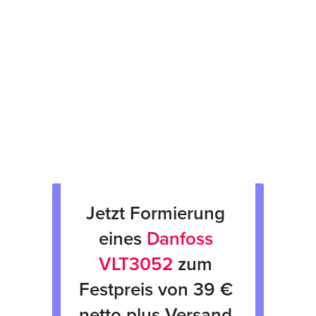
Prüfsiegel am Gerät
fachgerechte Verpackung &
Rücksendung
Verkauf von Neu & Gebrauchtgeräten
Verleih von Geräten
Jetzt Formierung 
eines 
Danfoss 
VLT3052
 zum 
Festpreis von 39 € 
netto plus Versand 