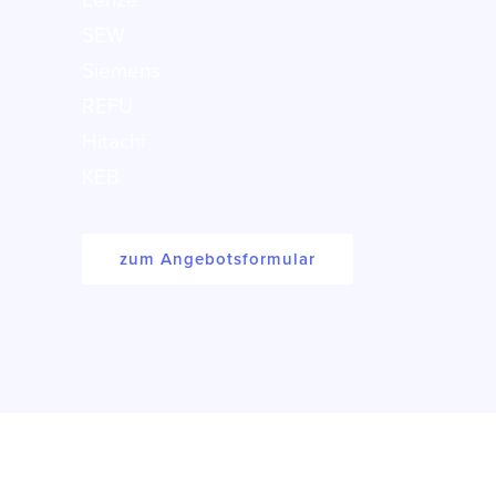
Lenze
SEW
Siemens
REFU
Hitachi
KEB
zum Angebotsformular