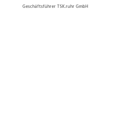
Geschäftsführer TSK.ruhr GmbH
Jetzt ganz einfach und
schnell zur Formierung
eines Danfoss VLT3052
zum Festpreis von 39 €
netto zuzüglich
Versandkosten