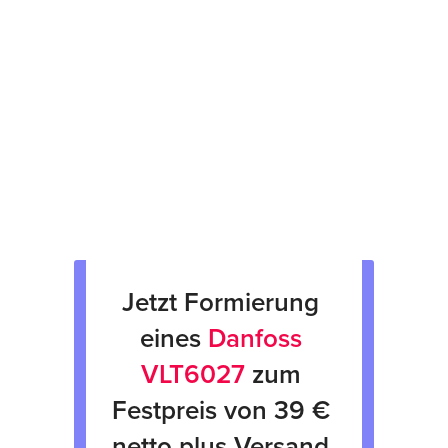
Prüfsiegel am Gerät
fachgerechte Verpackung &
Rücksendung
Verkauf von Neu & Gebrauchtgeräten
Verleih von Geräten
Jetzt Formierung 
eines 
Danfoss 
VLT6027
 zum 
Festpreis von 39 € 
netto plus Versand 