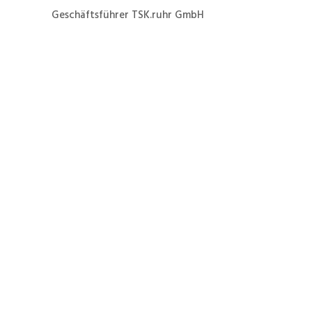
Geschäftsführer TSK.ruhr GmbH
Jetzt ganz einfach und
schnell zur Formierung
eines Danfoss VLT6027
zum Festpreis von 39 €
netto zuzüglich
Versandkosten