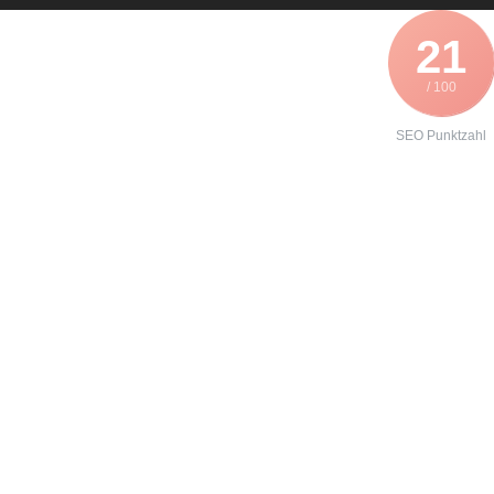
21
/ 100
SEO Punktzahl
Angebot zur
Formierung
eines
Danfoss
VLT6027?