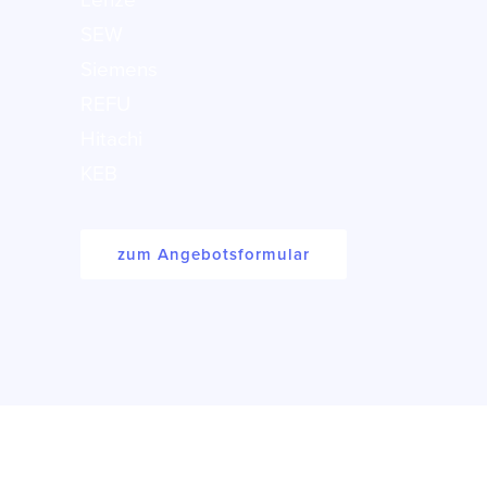
Lenze
SEW
Siemens
REFU
Hitachi
KEB
zum Angebotsformular