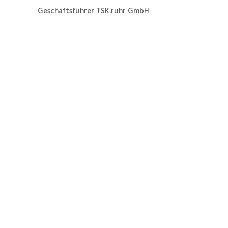
Geschäftsführer TSK.ruhr GmbH
Jetzt ganz einfach und
schnell zur Formierung
eines Danfoss VLT6042
zum Festpreis von 39 €
netto zuzüglich
Versandkosten