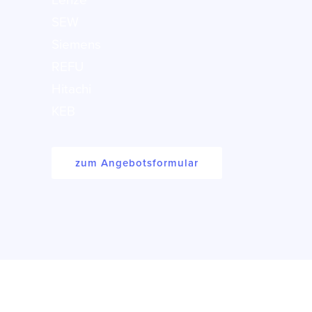
Lenze
SEW
Siemens
REFU
Hitachi
KEB
zum Angebotsformular