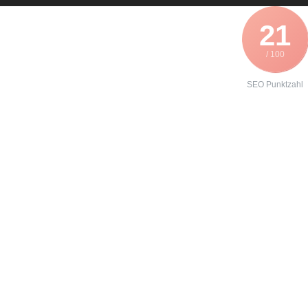
21
/ 100
SEO Punktzahl
Angebot zur
Formierung
eines
Danfoss
VLT6042?