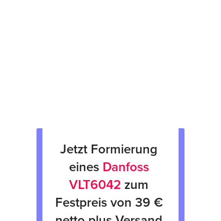
Prüfsiegel am Gerät
fachgerechte Verpackung &
Rücksendung
Verkauf von Neu & Gebrauchtgeräten
Verleih von Geräten
Jetzt Formierung 
eines 
Danfoss 
VLT6042
 zum 
Festpreis von 39 € 
netto plus Versand 