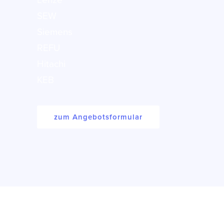
Lenze
SEW
Siemens
REFU
Hitachi
KEB
zum Angebotsformular