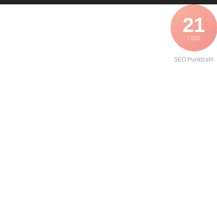
21
/ 100
SEO Punktzahl
Angebot zur
Formierung
eines
Lenze EVF-
8218?