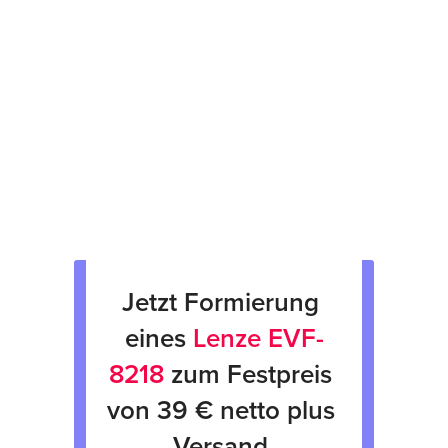
Prüfsiegel am Gerät
fachgerechte Verpackung &
Rücksendung
Verkauf von Neu & Gebrauchtgeräten
Verleih von Geräten
Jetzt Formierung 
eines 
Lenze EVF-
8218
 zum Festpreis 
von 39 € netto plus 
Versand 