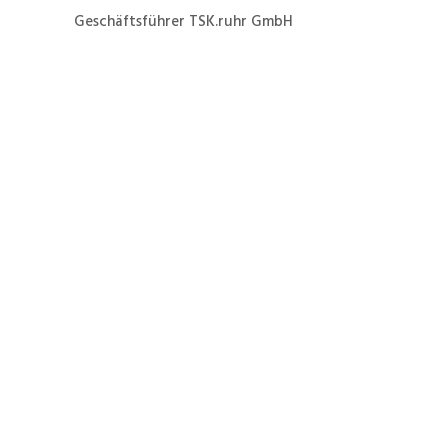
Geschäftsführer TSK.ruhr GmbH
Jetzt ganz einfach und
schnell zur Formierung
eines Lenze EVF-8218
zum Festpreis von 39 €
netto zuzüglich
Versandkosten