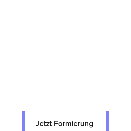
herstellerübergreifende Reparaturen
Kostenvoranschlag binnen 48 Stunden
12 Monate Garantie
Prüfsiegel am Gerät
fachgerechte Verpackung &
Rücksendung
Verkauf von Neu & Gebrauchtgeräten
Verleih von Geräten
Jetzt Formierung 