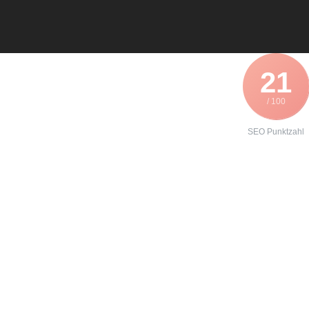
21
/ 100
SEO Punktzahl
Angebot zur
Formierung
eines