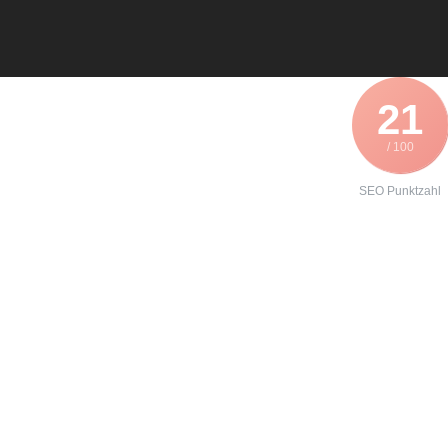
21
/ 100
SEO Punktzahl
Angebot zur
Formierung
eines