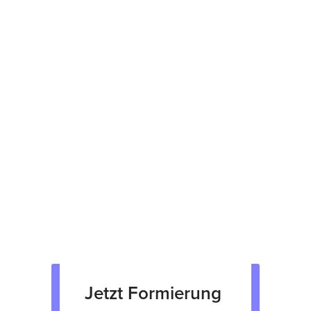
herstellerübergreifende Reparaturen
Kostenvoranschlag binnen 48 Stunden
12 Monate Garantie
Prüfsiegel am Gerät
fachgerechte Verpackung &
Rücksendung
Verkauf von Neu & Gebrauchtgeräten
Verleih von Geräten
Jetzt Formierung 