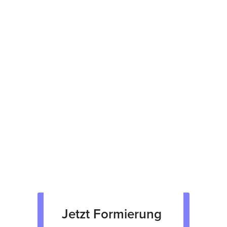
herstellerübergreifende Reparaturen
Kostenvoranschlag binnen 48 Stunden
12 Monate Garantie
Prüfsiegel am Gerät
fachgerechte Verpackung &
Rücksendung
Verkauf von Neu & Gebrauchtgeräten
Verleih von Geräten
Jetzt Formierung 