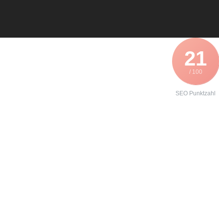
21
/ 100
SEO Punktzahl
Angebot zur
Formierung
eines