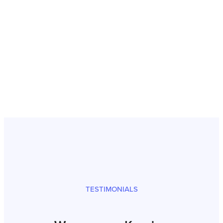
Inbetriebnahme
Prüfsiegel und fachgerechter
Versand
TESTIMONIALS