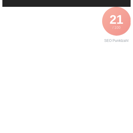
21
/ 100
SEO Punktzahl
Angebot zur
Formierung
eines
Servoumrichter