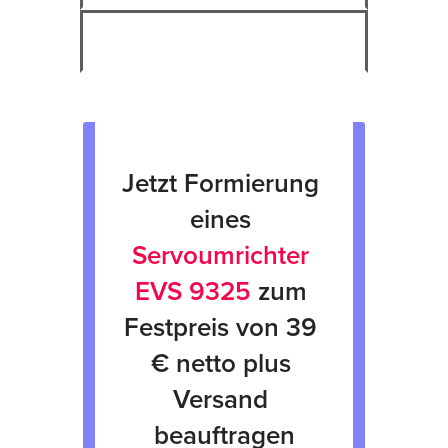
Verleih von Geräten
Jetzt Formierung 
eines 
Servoumrichter 
EVS 9325
 zum 
Festpreis von 39 
€ netto plus 
Versand 
beauftragen