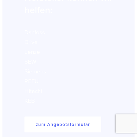
helfen:
Danfoss
Drive
Lenze
SEW
Siemens
REFU
Hitachi
KEB
zum Angebotsformular