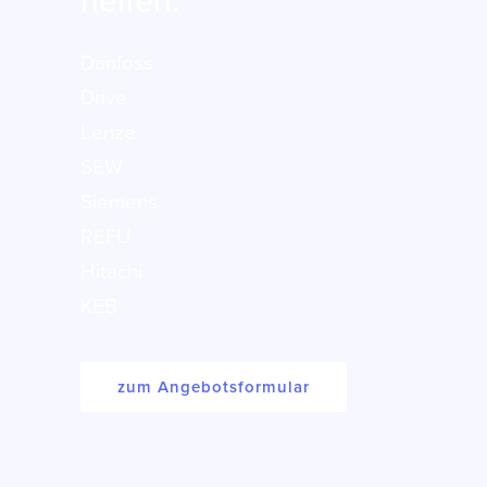
helfen:
Danfoss
Drive
Lenze
SEW
Siemens
REFU
Hitachi
KEB
zum Angebotsformular