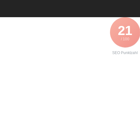
21
/ 100
SEO Punktzahl
Angebot zur
Formierung
eines
Servoumrichter