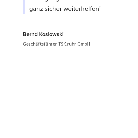
ganz sicher weiterhelfen”
Bernd Koslowski
Geschäftsführer TSK.ruhr GmbH
Jetzt ganz einfach und
schnell zur Formierung
eines Servoumrichter EVS