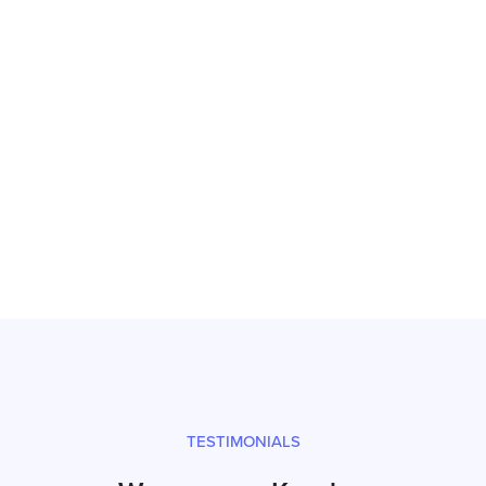
Inbetriebnahme
Prüfsiegel und fachgerechter Versand
TESTIMONIALS