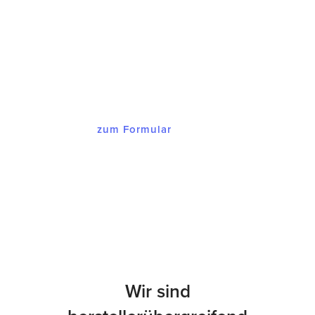
Reparaturbegleitschein ein und in
Kürze ist alles erledigt. Und das
zum Festpreis vn 39 € plus
Versandkosten.
zum Formular
Wir sind