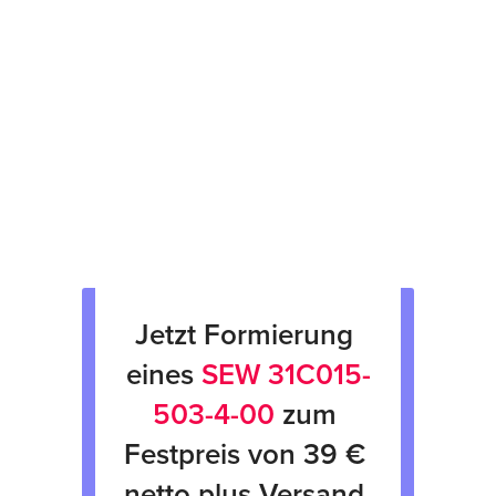
Prüfsiegel am Gerät
fachgerechte Verpackung &
Rücksendung
Verkauf von Neu & Gebrauchtgeräten
Verleih von Geräten
Jetzt Formierung 
eines 
SEW 31C015-
503-4-00
 zum 
Festpreis von 39 € 
netto plus Versand 