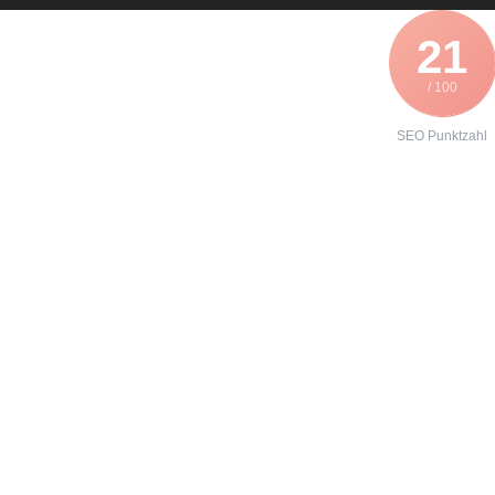
21
/ 100
SEO Punktzahl
Angebot zur
Formierung
eines
SEW 31C015-
503-4-00?