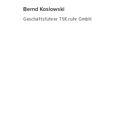
Bernd Koslowski
Geschäftsführer TSK.ruhr GmbH
Jetzt ganz einfach und
schnell zur Formierung
eines SEW 31C015-503-4-
00 zum Festpreis von 39
€ netto zuzüglich