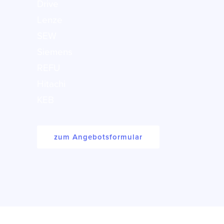
Drive
Lenze
SEW
Siemens
REFU
Hitachi
KEB
zum Angebotsformular