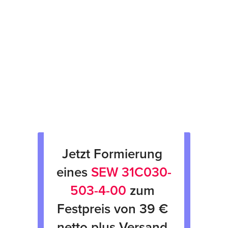
Prüfsiegel am Gerät
fachgerechte Verpackung &
Rücksendung
Verkauf von Neu & Gebrauchtgeräten
Verleih von Geräten
Jetzt Formierung 
eines 
SEW 31C030-
503-4-00
 zum 
Festpreis von 39 € 
netto plus Versand 