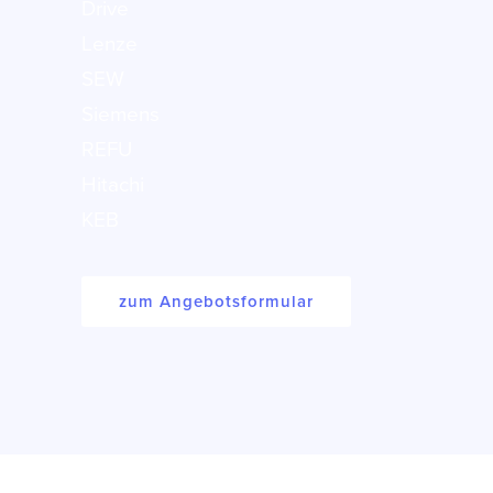
Drive
Lenze
SEW
Siemens
REFU
Hitachi
KEB
zum Angebotsformular