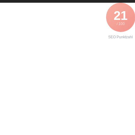
21
/ 100
SEO Punktzahl
Angebot zur
Formierung
eines
SEW 31C030-
503-4-00?