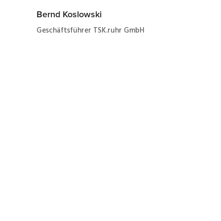
Bernd Koslowski
Geschäftsführer TSK.ruhr GmbH
Jetzt ganz einfach und
schnell zur Formierung
eines SEW 31C030-503-
4-00 zum Festpreis von
39 € netto zuzüglich