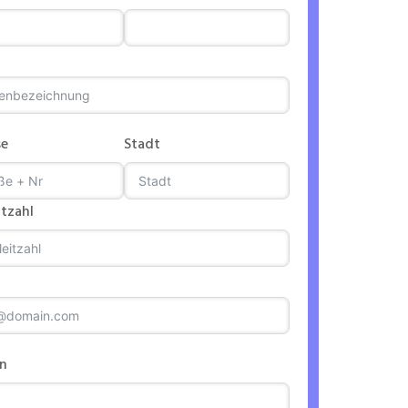
se
Stadt
itzahl
on