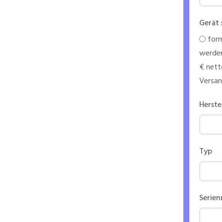
n
Gerät 
form
ntriebs
werden
€ nett
Versa
Herste
Typ
Serie