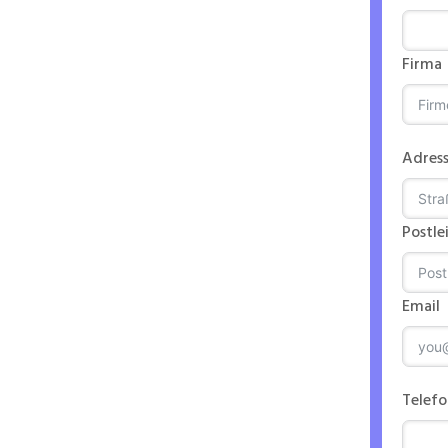
s
Firma
aster
Adres
Postle
Email
Telef