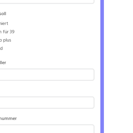
soll
iert
 für 39
o plus
nd
ller
nnummer