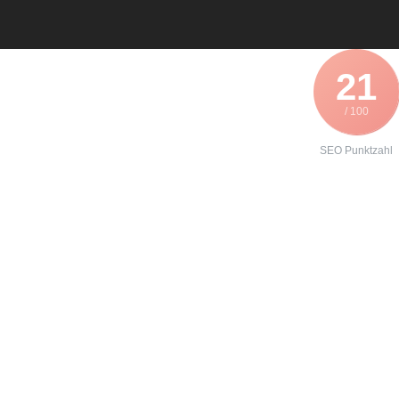
21
/ 100
SEO Punktzahl
Angebot zur
Formierung
eines
Siemens