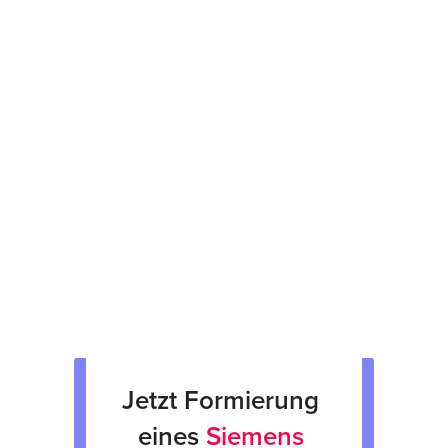
Kostenvoranschlag binnen 48 Stunden
12 Monate Garantie
Prüfsiegel am Gerät
fachgerechte Verpackung &
Rücksendung
Verkauf von Neu & Gebrauchtgeräten
Verleih von Geräten
Jetzt Formierung 
eines 
Siemens 