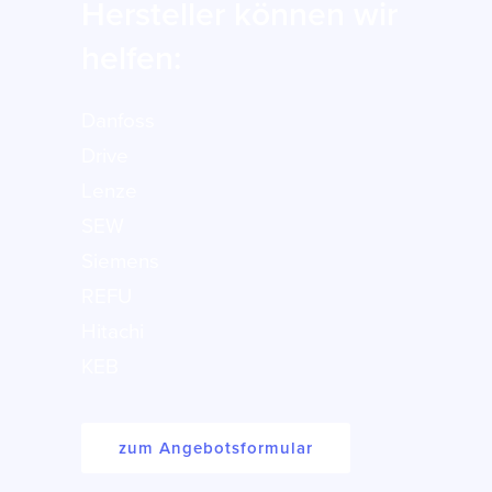
Hersteller können wir
helfen:
Danfoss
Drive
Lenze
SEW
Siemens
REFU
Hitachi
KEB
zum Angebotsformular