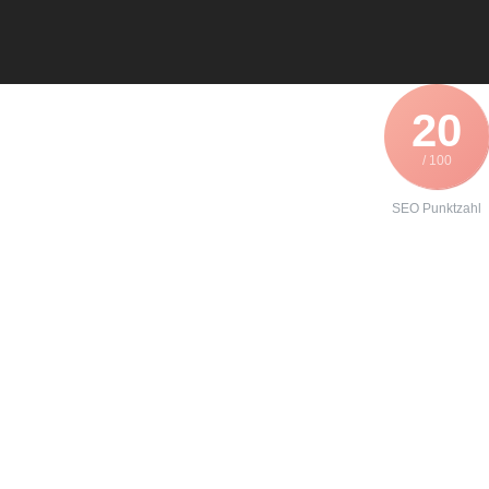
20
/ 100
SEO Punktzahl
Angebot zur
Instandhaltung
eines