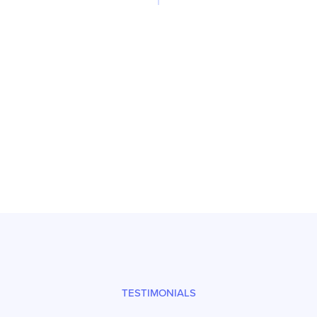
Reparatur
Prüfsiegel und fachgerechter Versand
TESTIMONIALS