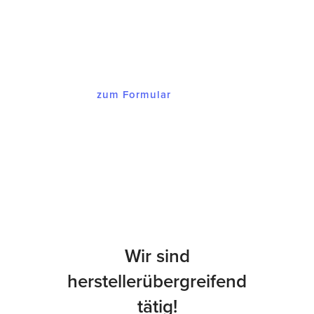
melden wir uns bei Ihnen mit einem
Angebot, dass Sie begeistern wird.
zum Formular
Wir sind
herstellerübergreifend
tätig!