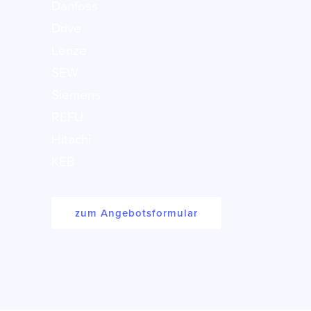
Danfoss
Drive
Lenze
SEW
Siemens
REFU
Hitachi
KEB
zum Angebotsformular