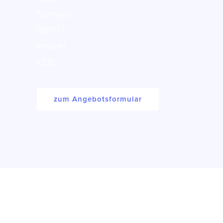
Siemens
REFU
Hitachi
KEB
zum Angebotsformular