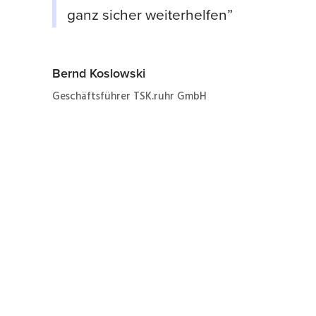
ganz sicher weiterhelfen”
Bernd Koslowski
Geschäftsführer TSK.ruhr GmbH
Jetzt ganz einfach und
schnell zum Angebot
zur Instandhaltung eines