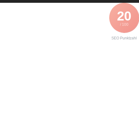
20
/ 100
SEO Punktzahl
Angebot zur
Instandhaltung
eines
Danfoss
VLT3004