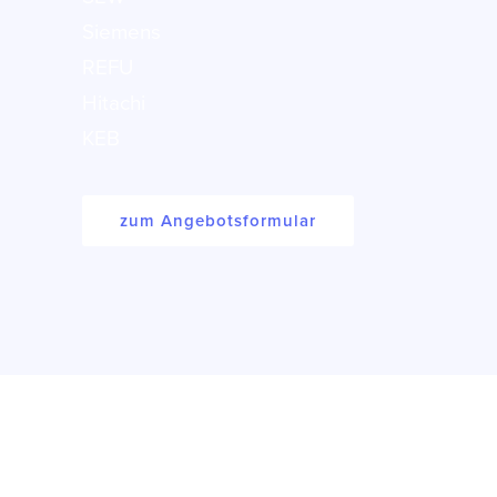
Siemens
REFU
Hitachi
KEB
zum Angebotsformular