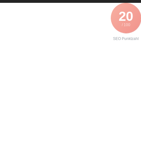
20
/ 100
SEO Punktzahl
Angebot zur
Instandhaltung
eines
Danfoss
VLT5011