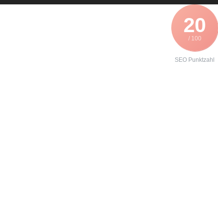
20
/ 100
SEO Punktzahl
Angebot zur
Instandhaltung
eines
Lenze
E82xV552