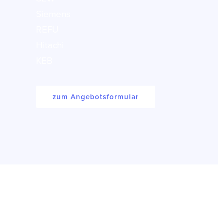
Siemens
REFU
Hitachi
KEB
zum Angebotsformular