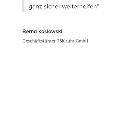
ganz sicher weiterhelfen”
Bernd Koslowski
Geschäftsführer TSK.ruhr GmbH
Jetzt ganz einfach und
schnell zum Angebot
zur Instandhaltung eines