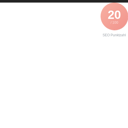
20
/ 100
SEO Punktzahl
Angebot zur
Instandhaltung
eines
Lenze EVF-
8201