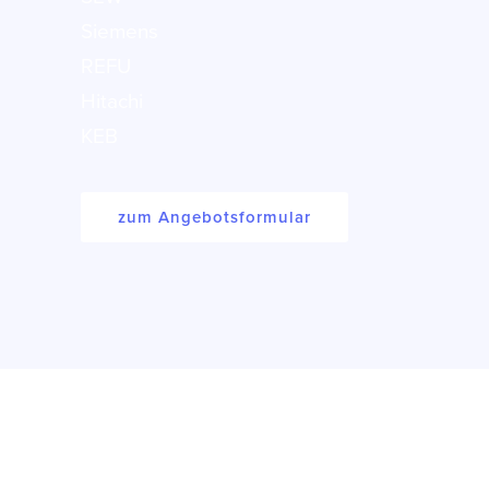
Siemens
REFU
Hitachi
KEB
zum Angebotsformular