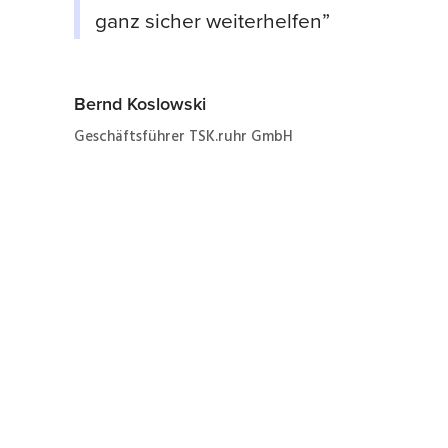
ganz sicher weiterhelfen”
Bernd Koslowski
Geschäftsführer TSK.ruhr GmbH
Jetzt ganz einfach und
schnell zum Angebot
zur Instandhaltung eines