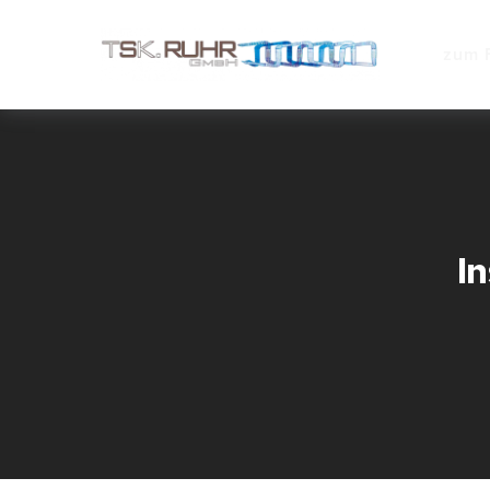
zum 
I