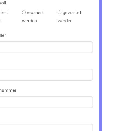
soll
iert
repariert
gewartet
n
werden
werden
ller
nnummer