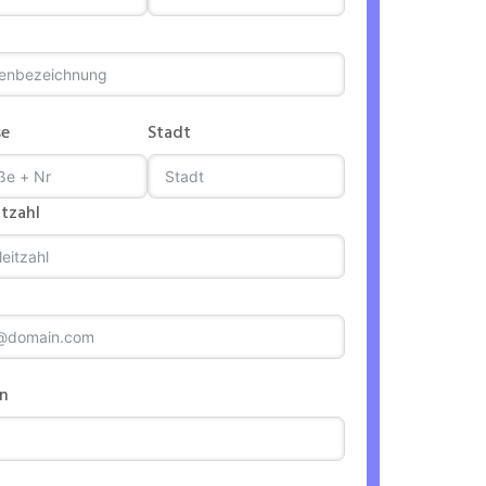
se
Stadt
itzahl
on