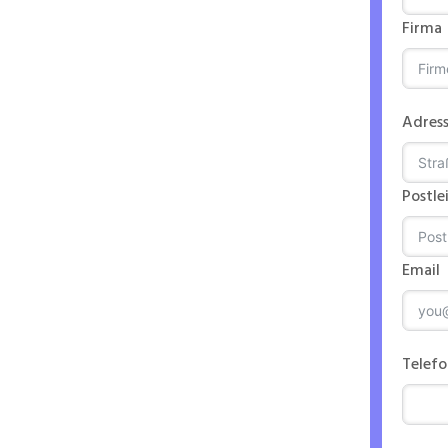
Firma
eines
Adres
Postle
Email
n
Telef
ntriebs