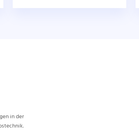
gen in der
bstechnik.