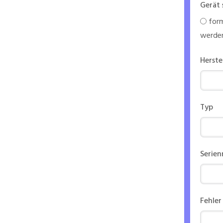
Gerät 
form
werde
Herste
Typ
Serie
Fehler