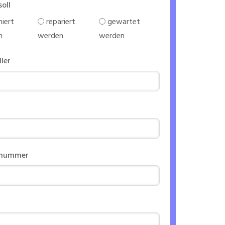
soll
iert
repariert
gewartet
n
werden
werden
ller
nnummer