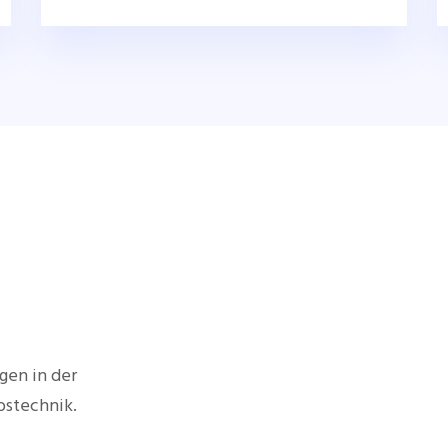
gen in der
bstechnik.