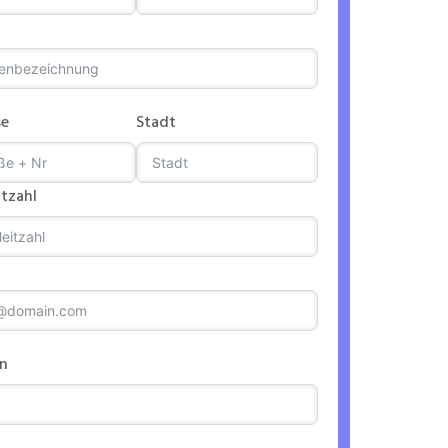
se
Stadt
itzahl
on