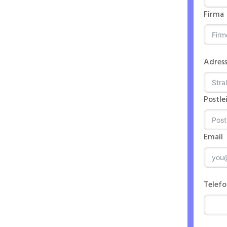
Firma
eines
Adres
00
Postle
Email
n
Telef
ntriebs