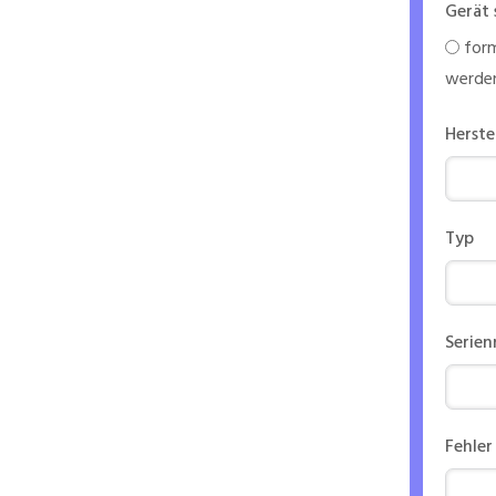
Gerät 
form
werde
Herste
Typ
Serie
Fehler