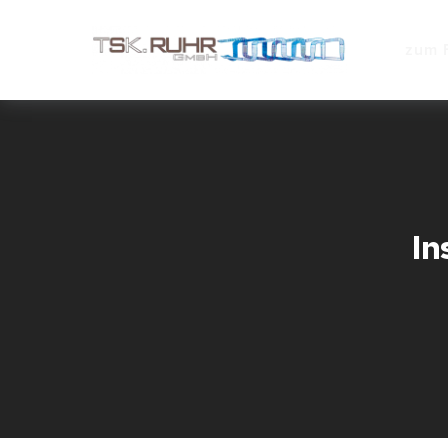
zum 
In