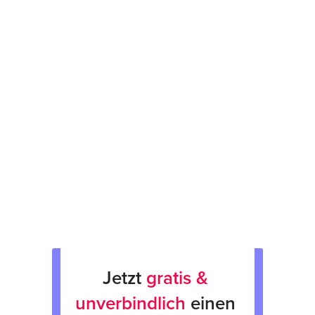
Kostenvoranschlag binnen 48 Stunden
12 Monate Garantie
Prüfsiegel am Gerät
fachgerechte Verpackung &
Rücksendung
Verkauf von Neu & Gebrauchtgeräten
Verleih von Geräten
Jetzt 
gratis & 
unverbindlich
 einen 