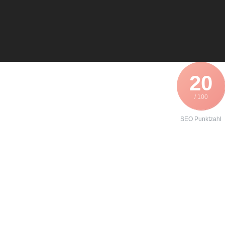
20
/ 100
SEO Punktzahl
Angebot zur
Instandhaltung