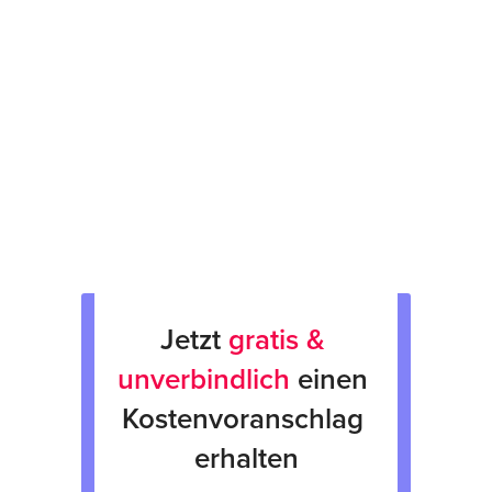
Prüfsiegel am Gerät
fachgerechte Verpackung &
Rücksendung
Verkauf von Neu & Gebrauchtgeräten
Verleih von Geräten
Jetzt 
gratis & 
unverbindlich
 einen 
Kostenvoranschlag 
erhalten