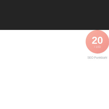
20
/ 100
SEO Punktzahl
Angebot zur
Instandhaltung