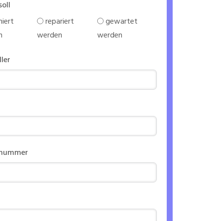
soll
iert
repariert
gewartet
n
werden
werden
ller
nnummer