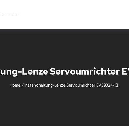
Start
Formular
tung-Lenze Servoumrichter
Home
/
Instandhaltung-Lenze Servoumrichter EVS9324-CI