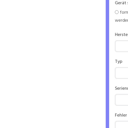
Gerät 
form
werde
Herste
Typ
Serie
Fehler