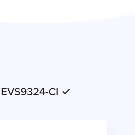
r EVS9324-CI ✓