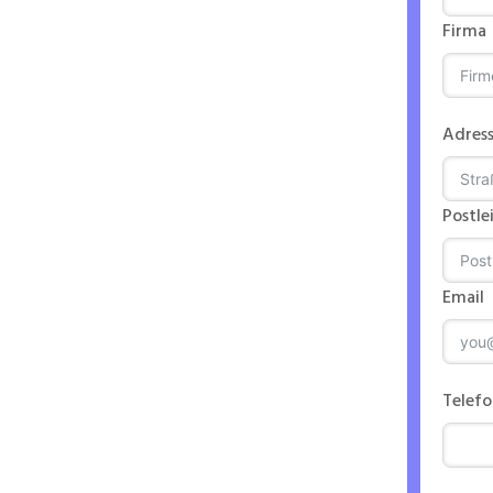
Firma
eines
chter
Adres
Postle
Email
n
Telef
ntriebs