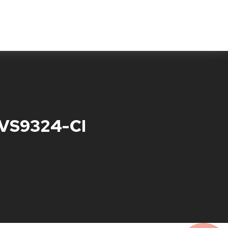
Features
Testimonials
Fragen & Antworten
 EVS9324-CI