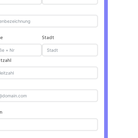
se
Stadt
itzahl
on