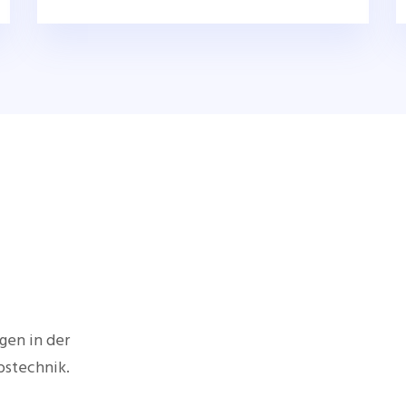
gen in der
bstechnik.