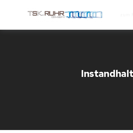
zum 
Instandhal