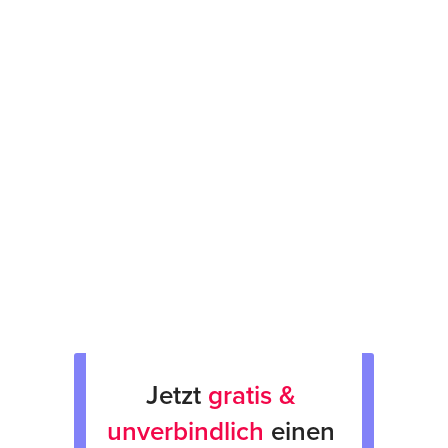
Kostenvoranschlag binnen 48 Stunden
12 Monate Garantie
Prüfsiegel am Gerät
fachgerechte Verpackung &
Rücksendung
Verkauf von Neu & Gebrauchtgeräten
Verleih von Geräten
Jetzt 
gratis & 
unverbindlich
 einen 