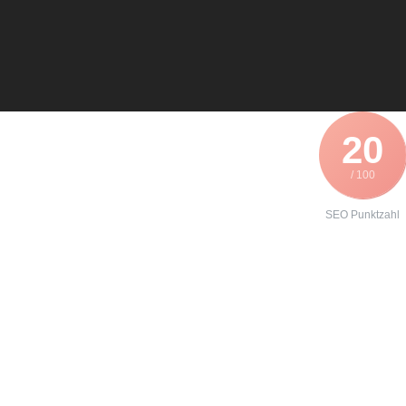
20
/ 100
SEO Punktzahl
Angebot zur
Instandhaltung