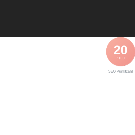
20
/ 100
SEO Punktzahl
Angebot zur
Instandhaltung