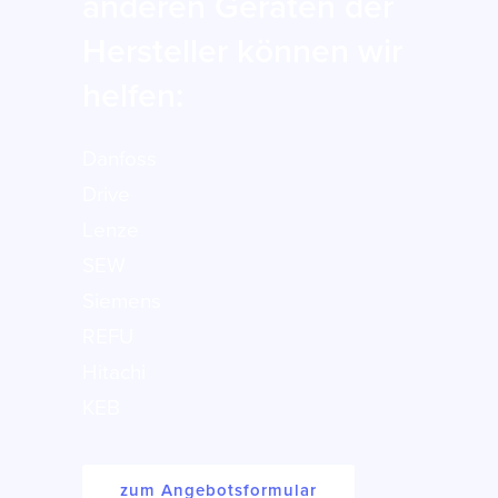
anderen Geräten der
Hersteller können wir
helfen:
Danfoss
Drive
Lenze
SEW
Siemens
REFU
Hitachi
KEB
zum Angebotsformular