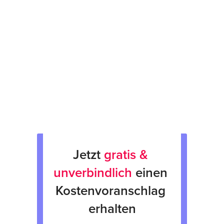
Prüfsiegel am Gerät
fachgerechte Verpackung &
Rücksendung
Verkauf von Neu & Gebrauchtgeräten
Verleih von Geräten
Jetzt 
gratis & 
unverbindlich
 einen 
Kostenvoranschlag 
erhalten