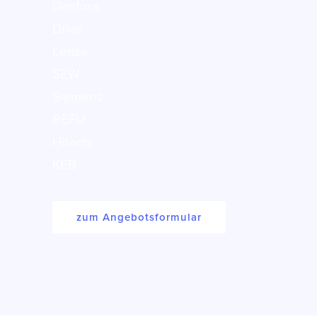
Danfoss
Drive
Lenze
SEW
Siemens
REFU
Hitachi
KEB
zum Angebotsformular