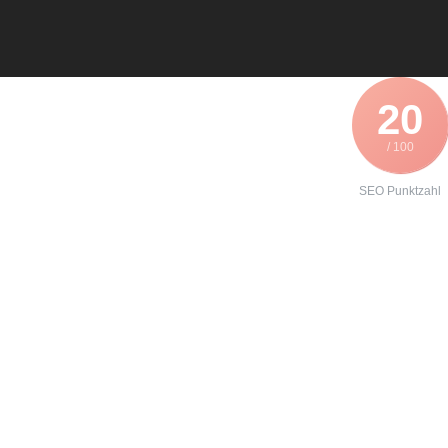
20
/ 100
SEO Punktzahl
Angebot zur
Instandhaltung
eines