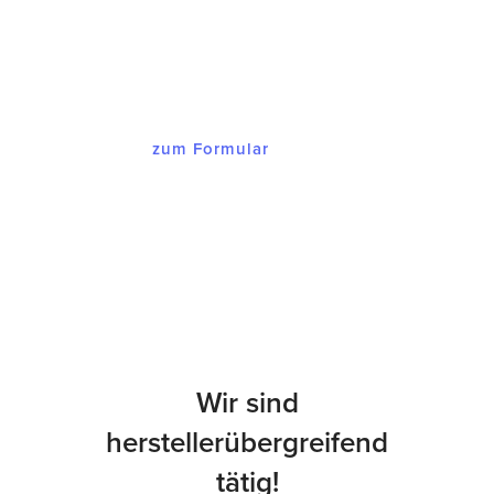
melden wir uns bei Ihnen mit einem
Angebot, dass Sie begeistern wird.
zum Formular
Wir sind
herstellerübergreifend
tätig!