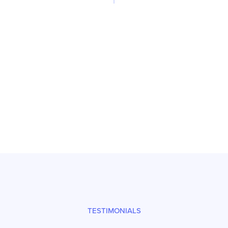
Reparatur
Prüfsiegel und fachgerechter Versand
TESTIMONIALS