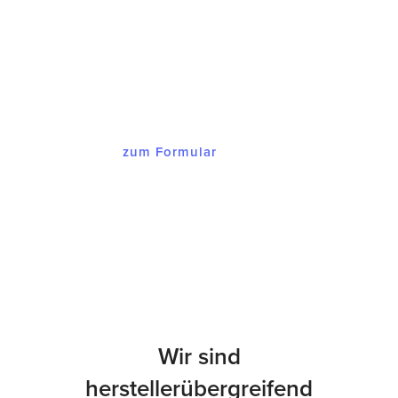
Innerhalb von maximal 48 Stunden
melden wir uns bei Ihnen mit einem
Angebot, dass Sie begeistern wird.
zum Formular
Wir sind
herstellerübergreifend