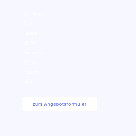
Danfoss
Drive
Lenze
SEW
Siemens
REFU
Hitachi
KEB
zum Angebotsformular