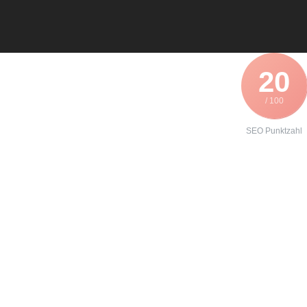
20
/ 100
SEO Punktzahl
Angebot zur
Instandhaltung
eines