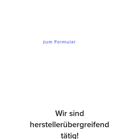
melden wir uns bei Ihnen mit einem
Angebot, dass Sie begeistern wird.
zum Formular
Wir sind
herstellerübergreifend
tätig!