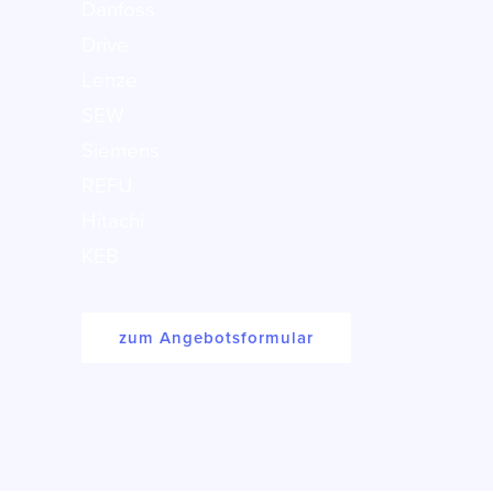
Danfoss
Drive
Lenze
SEW
Siemens
REFU
Hitachi
KEB
zum Angebotsformular