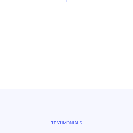
Reparatur
Prüfsiegel und fachgerechter Versand
TESTIMONIALS