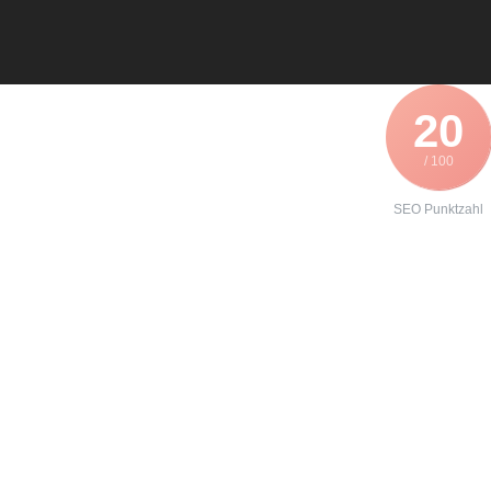
20
/ 100
SEO Punktzahl
Angebot zur
Instandhaltung
eines