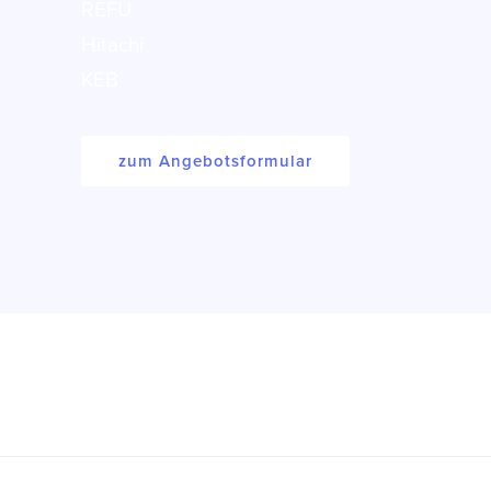
REFU
Hitachi
KEB
zum Angebotsformular