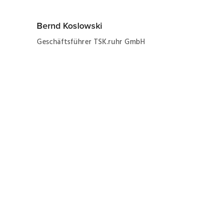
Bernd Koslowski
Geschäftsführer TSK.ruhr GmbH
Jetzt ganz einfach und
schnell zum Angebot
zur Instandhaltung eines
SEW 31C055