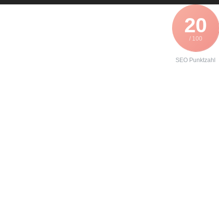
20
/ 100
SEO Punktzahl
Angebot zur
Instandhaltung
eines
SEW 31C055
erhalten