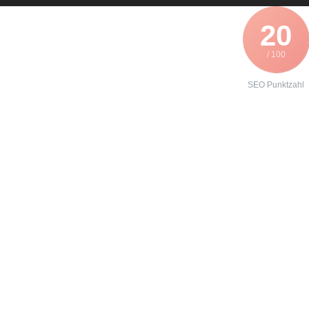
20
/ 100
SEO Punktzahl
Angebot zur
Instandhaltung
eines
SEW Movitrac
31B