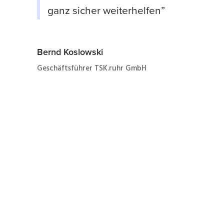
ganz sicher weiterhelfen”
Bernd Koslowski
Geschäftsführer TSK.ruhr GmbH
Jetzt ganz einfach und
schnell zum Angebot
zur Instandhaltung eines