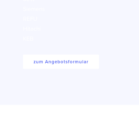
Siemens
REFU
Hitachi
KEB
zum Angebotsformular