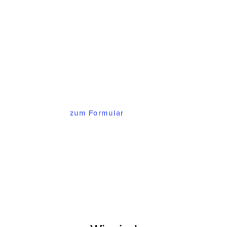
erhalten
Innerhalb von maximal 48 Stunden
melden wir uns bei Ihnen mit einem
Angebot, dass Sie begeistern wird.
zum Formular