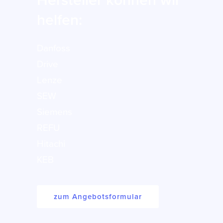
Hersteller können wir
helfen:
Danfoss
Drive
Lenze
SEW
Siemens
REFU
Hitachi
KEB
zum Angebotsformular