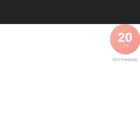
20
/ 100
SEO Punktzahl
Angebot zur
Instandhaltung
eines