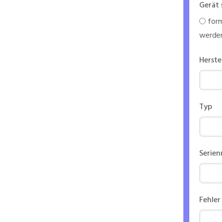
Gerät 
form
werde
Herste
Typ
Serie
Fehler