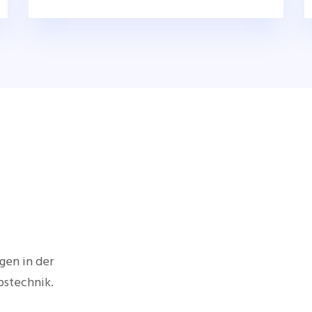
gen in der
bstechnik.