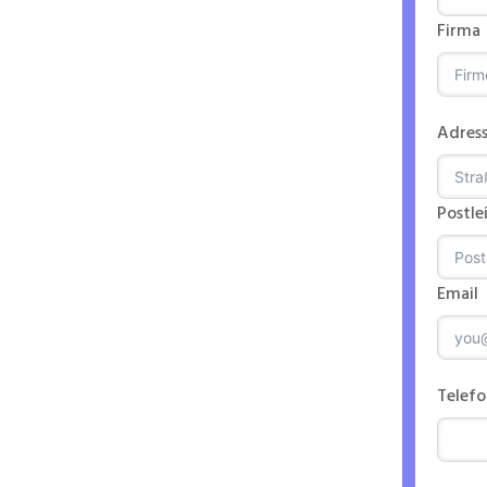
Firma
Adres
07
Postle
Email
n
Telef
ntriebs