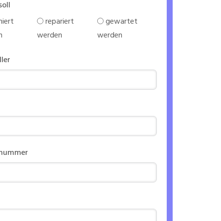
soll
iert
repariert
gewartet
n
werden
werden
ller
nnummer