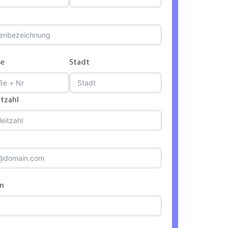
se
Stadt
itzahl
on