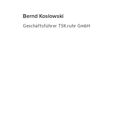
Bernd Koslowski
Geschäftsführer TSK.ruhr GmbH
Jetzt ganz einfach und
schnell zum Angebot
zur Reparatur eines Lenze
E82xV752