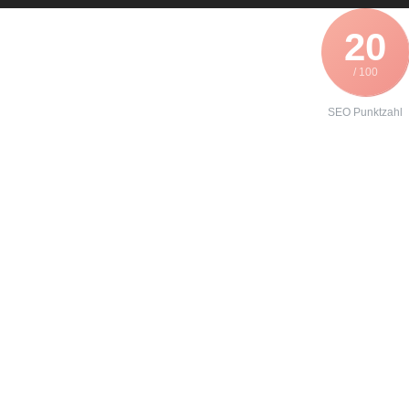
20
/ 100
SEO Punktzahl
Angebot zur
Reparatur eines
Lenze
E82xV752
erhalten