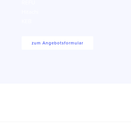
REFU
Hitachi
KEB
zum Angebotsformular