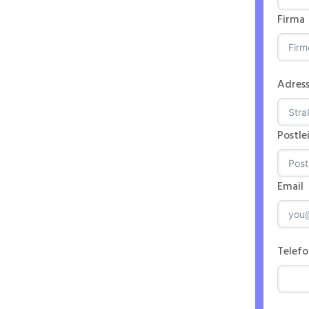
Firma
chter
Adres
Postle
Email
n
Telef
ntriebs