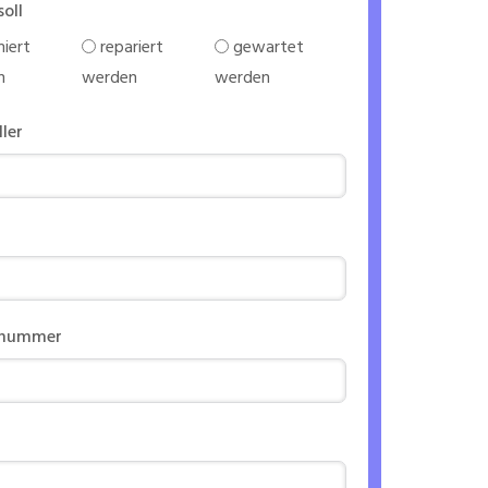
soll
iert
repariert
gewartet
n
werden
werden
ller
nnummer