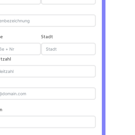
se
Stadt
itzahl
on