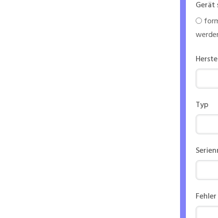
Gerät 
form
werde
Herste
Typ
Serie
Fehler