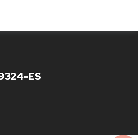
Features
Testimonials
Fragen & Antworten
S9324-ES