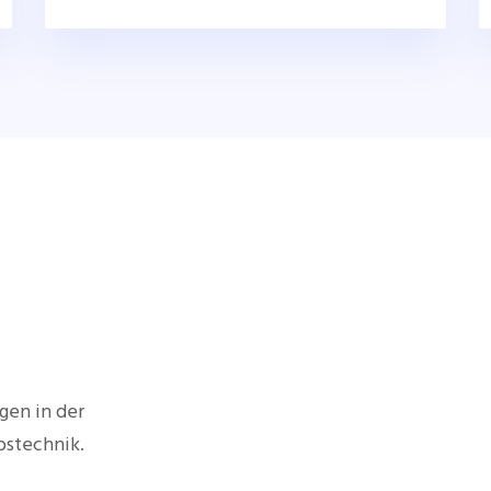
gen in der
bstechnik.