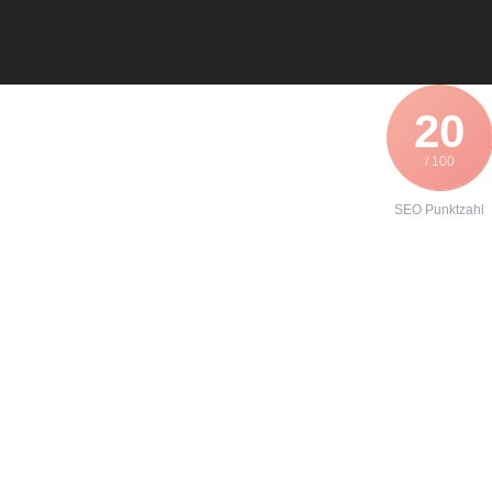
20
/ 100
SEO Punktzahl
Angebot zur
Reparatur eines
Lenze