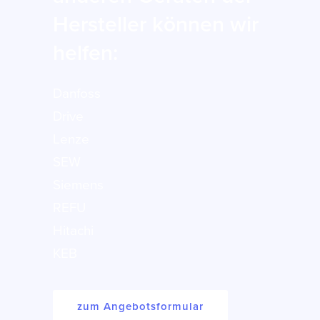
Hersteller können wir
helfen:
Danfoss
Drive
Lenze
SEW
Siemens
REFU
Hitachi
KEB
zum Angebotsformular