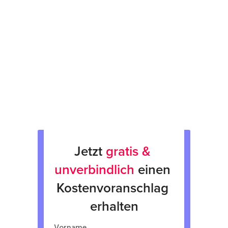
Prüfsiegel am Gerät
fachgerechte Verpackung &
Rücksendung
Verkauf von Neu & Gebrauchtgeräten
Verleih von Geräten
Jetzt 
gratis & 
unverbindlich
 einen 
Kostenvoranschlag 
erhalten