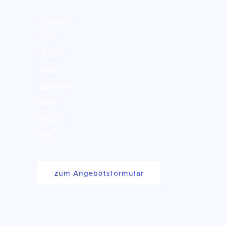
Danfoss
Drive
Lenze
SEW
Siemens
REFU
Hitachi
KEB
zum Angebotsformular