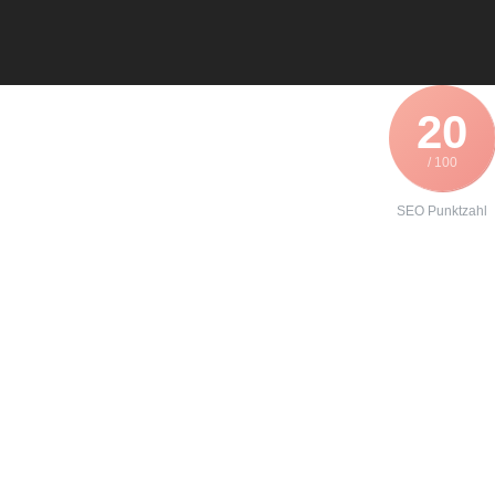
20
/ 100
SEO Punktzahl
Angebot zur
Reparatur eines
Lenze