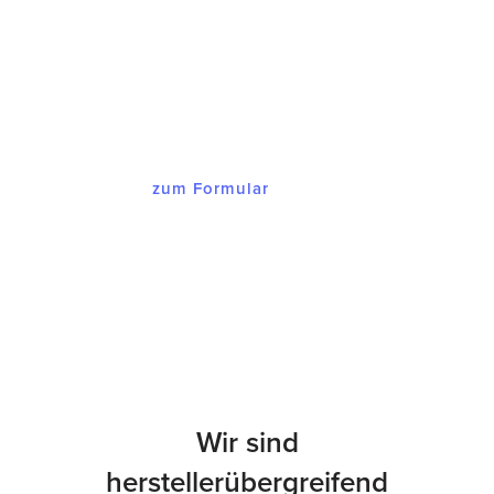
Innerhalb von maximal 48 Stunden
melden wir uns bei Ihnen mit einem
Angebot, dass Sie begeistern wird.
zum Formular
Wir sind
herstellerübergreifend