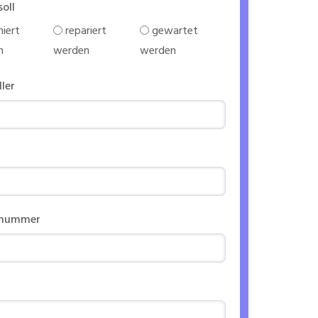
soll
iert
repariert
gewartet
n
werden
werden
ller
nnummer