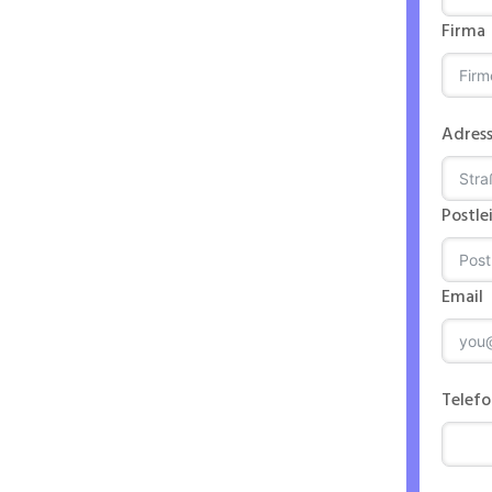
Firma
 EVF
Adres
Postle
Email
n
Telef
ntriebs