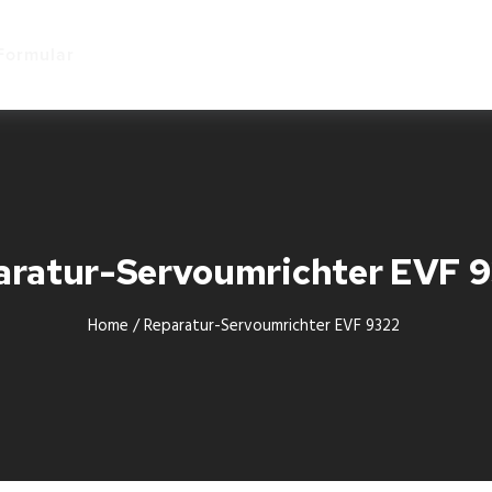
Start
Formular
aratur-Servoumrichter EVF 
Home
/
Reparatur-Servoumrichter EVF 9322