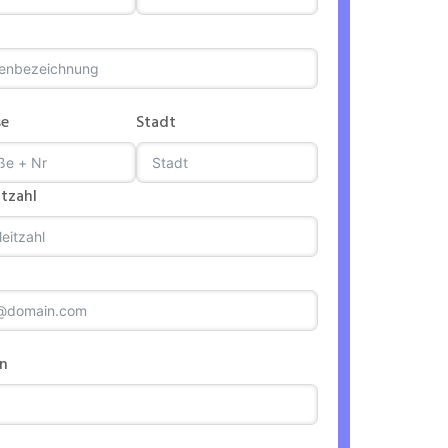
se
Stadt
itzahl
on