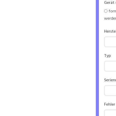
Gerät 
form
werde
Herste
Typ
Serie
Fehler