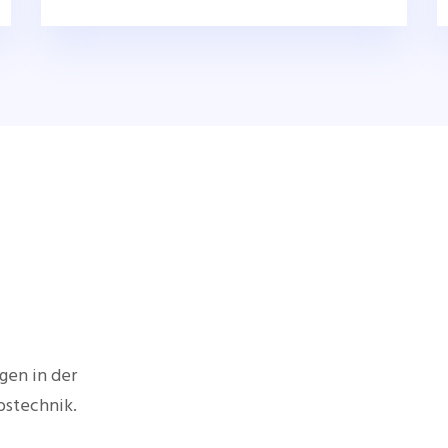
gen in der
bstechnik.