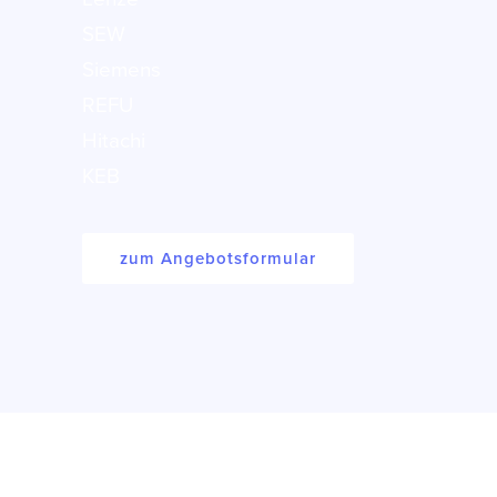
SEW
Siemens
REFU
Hitachi
KEB
zum Angebotsformular