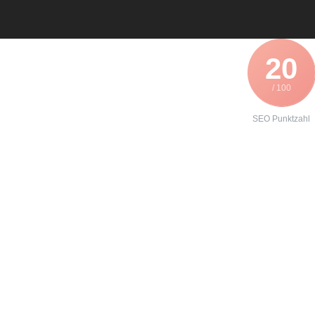
20
/ 100
SEO Punktzahl
Angebot zur
Reparatur eines
Servoumrichter
EVF 9324