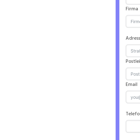
Firma
 EVS
Adres
Postle
Email
n
Telef
ntriebs