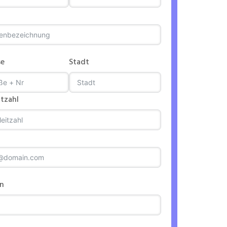
se
Stadt
itzahl
on