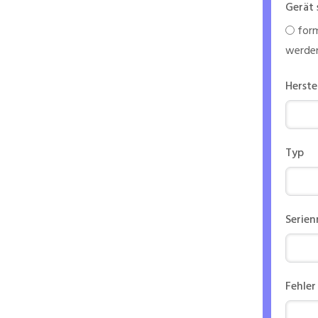
Gerät 
form
werde
Herste
Typ
Serie
Fehler