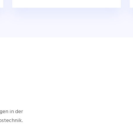
gen in der
bstechnik.