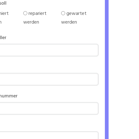
soll
iert
repariert
gewartet
n
werden
werden
ller
nnummer