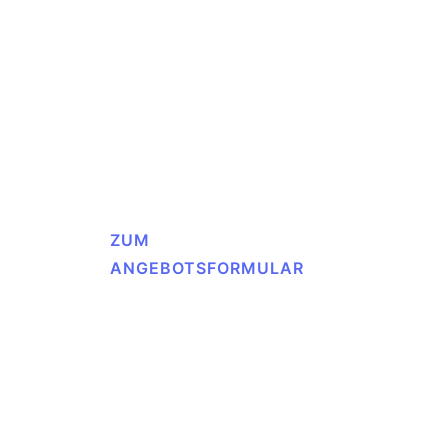
Lenze
SEW
Siemens
REFU
Hitachi
KEB
ZUM
ANGEBOTSFORMULAR