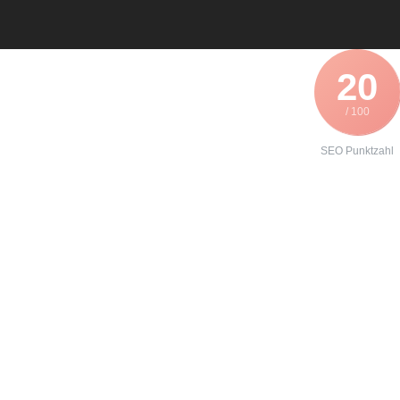
20
/ 100
SEO Punktzahl
Angebot zur
Reparatur
eines
Servoumricht