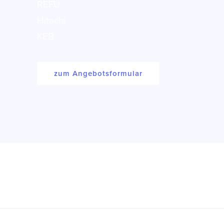
REFU
Hitachi
KEB
zum Angebotsformular