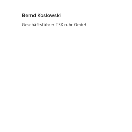
Bernd Koslowski
Geschäftsführer TSK.ruhr GmbH
Jetzt ganz einfach und
schnell zum Angebot
zur Reparatur eines SEW
31C150-503-4-00