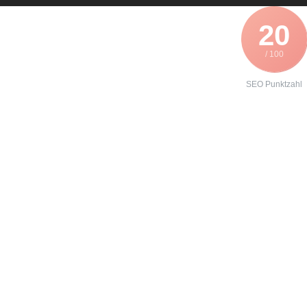
20
/ 100
SEO Punktzahl
Angebot zur
Reparatur eines
SEW 31C150-
503-4-00
erhalten